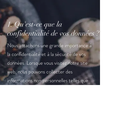
1. Qu'est-ce que la
confidentialité de vos données ?
Nous attachons une grande importance à
la confidentialité et à la sécurité de vos
données. Lorsque vous visitez notre site
web, nous pouvons collecter des
informations non personnelles telles que
votre adresse IP, le type de navigateur
que vous utilisez, la durée de votre visite,
etc. Ces données sont utilisées à des fins
d'analyse et d'amélioration de nos
services.
2. Comment utilisons-nous