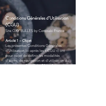
Conditions Générales d’Utilisation
(CGU)
Site OXY’BULLES by Cenosaki France
Article 1 – Objet
Les présentes Conditions Générales
d’Utilisation (ci-après les « CGU ») ont
pour objet de définir les modalités
d’accès, de navigation et d’utilisation du
site internet OXY’BULLES by Cenosaki
France (ci-après le « Site »).
Toute navigation sur le Site implique
l’acceptation pleine et entière des
présentes CGU par l’utilisateur.
Article 2 – Accès au site
Le Site est accessible gratuitement à tout
utilisateur disposant d’un accès à
internet.