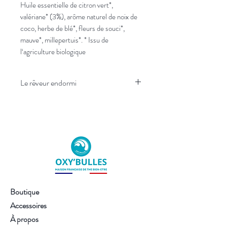
Huile essentielle de citron vert*,
valériane* (3%), arôme naturel de noix de
coco, herbe de blé*, fleurs de souci*,
mauve*, millepertuis*. * Issu de
l‘agriculture biologique
Le rêveur endormi
L’infusion qui accompagne vers un
sommeil doux et profond
Un mélange tendre, chaud et apaisant,
où se rencontrent :
des
notes florales relaxantes
qui
calment l’esprit
une
douceur enveloppante
qui
relâche les tensions du soir
Boutique
une
touche délicate et
Accessoires
réconfortante
qui prépare au repos
À propos
une
sensation de lente glissade vers