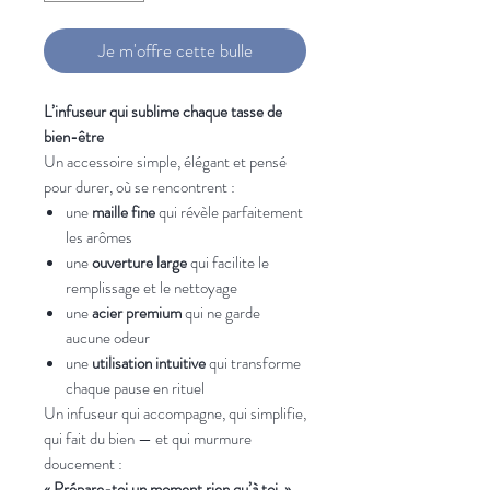
Je m'offre cette bulle
L’infuseur qui sublime chaque tasse de
bien-être
Un accessoire simple, élégant et pensé
pour durer, où se rencontrent :
une
maille fine
qui révèle parfaitement
les arômes
une
ouverture large
qui facilite le
remplissage et le nettoyage
une
acier premium
qui ne garde
aucune odeur
une
utilisation intuitive
qui transforme
chaque pause en rituel
Un infuseur qui accompagne, qui simplifie,
qui fait du bien — et qui murmure
doucement :
« Prépare-toi un moment rien qu’à toi. »