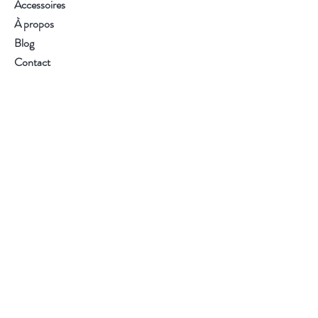
Accessoires
À propos
Blog
Contact
Visitez notre boutique
Service client :
02 54 34 40 07
S'abonner
FAQ
Livraison et retours