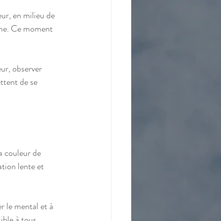
r, en milieu de 
alme. Ce moment 
eur, observer 
ettent de se 
a couleur de 
tion lente et 
r le mental et à 
ible à tous.