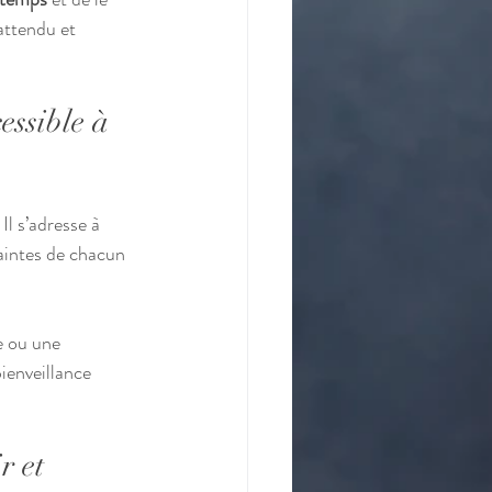
attendu et 
ssible à 
l s’adresse à 
raintes de chacun 
e ou une 
ienveillance 
r et 