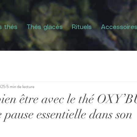
s thés
Thés glacés
Rituels
Accessoire
025
5 min de lecture
 bien être avec le thé OXY
e pause essentielle dans son