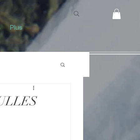
s
Plus
’BULLES