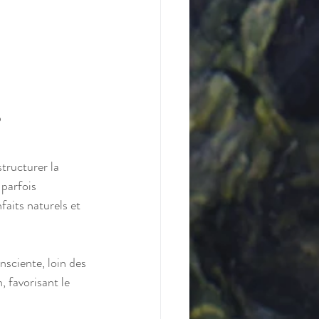
tructurer la 
 parfois 
aits naturels et 
sciente, loin des 
 favorisant le 