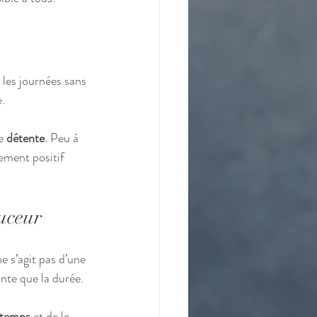
 les journées sans 
.
e 
détente
. Peu à 
ement positif 
ouceur
ne s’agit pas d’une 
ante que la durée.
temps
 et de le 