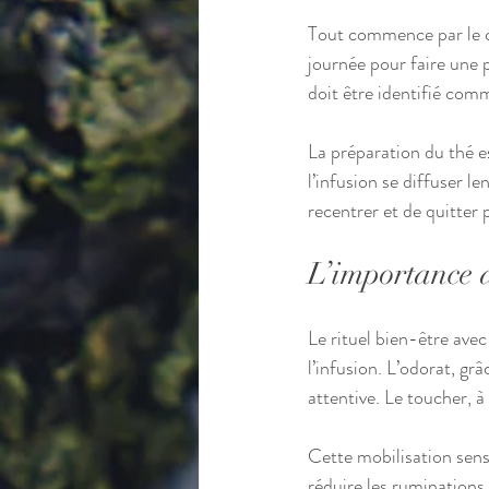
Tout commence par le c
journée pour faire une
doit être identifié com
La préparation du thé es
l’infusion se diffuser 
recentrer et de quitter
L’importance d
Le rituel bien-être ave
l’infusion. L’odorat, gr
attentive. Le toucher, à 
Cette mobilisation senso
réduire les ruminations.