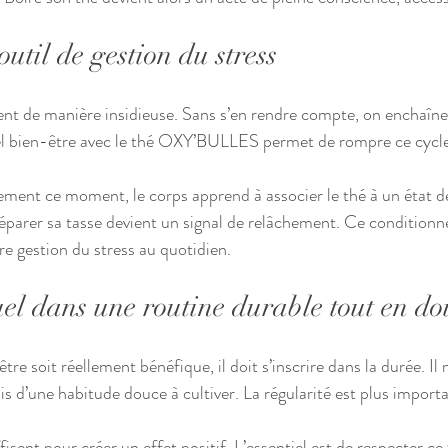
util de gestion du stress
vent de manière insidieuse. Sans s’en rendre compte, on enchaîne
tuel bien-être avec le thé OXY’BULLES permet de rompre ce cycle
ement ce moment, le corps apprend à associer le thé à un état d
préparer sa tasse devient un signal de relâchement. Ce conditionn
re gestion du stress au quotidien.
tuel dans une routine durable tout en d
tre soit réellement bénéfique, il doit s’inscrire dans la durée. Il 
s d’une habitude douce à cultiver. La régularité est plus import
ent pour créer un effet positif. L’essentiel est de respecter ce 