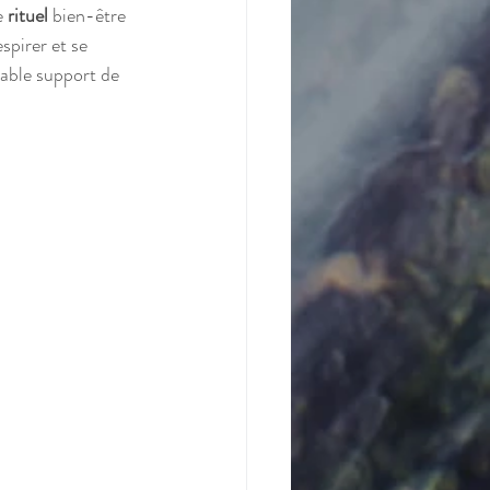
e 
rituel
 bien-être 
spirer et se 
table support de 