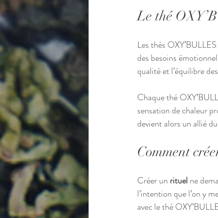
Le thé OXY’BU
Les thés OXY’BULLES s
des besoins émotionnels
qualité et l’équilibre d
Chaque thé OXY’BULLES e
sensation de chaleur pr
devient alors un allié du
Comment créer
Créer un 
rituel
 ne dema
l’intention que l’on y m
avec le thé OXY’BULL