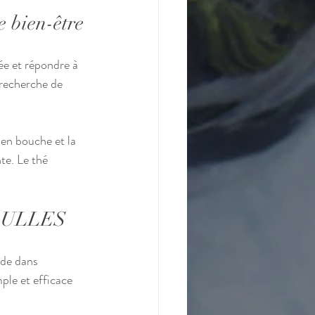
 bien-être
e et répondre à 
 recherche de 
 en bouche et la 
te. Le thé 
Y’BULLES
ide dans 
ple et efficace 