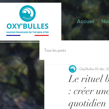
Accueil
No
Tous les posts
Oxy'Bulles
30 déc. 2
Le rituel
: créer un
quotidien