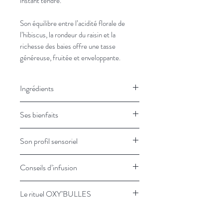
instant tendre.
Son équilibre entre l’acidité florale de
l’hibiscus, la rondeur du raisin et la
richesse des baies offre une tasse
généreuse, fruitée et enveloppante.
Ingrédients
Hibiscus, baie de sureau, raisin (raisin,
Ses bienfaits
huile végétale), pétales de rose, arôme,
groseille, cassis, mûre.
✔ Apaise les tensions émotionnelles
Son profil sensoriel
✔ Apporte une sensation de réconfort
immédiat
Goût :
Purée de fruits rouges
Conseils d’infusion
✔ Favorise le lâcher-prise
Notes dominantes :
Fruité, rond,
✔ Soutient les moments de fatigue
légèrement acidulé, floral
Dosage :
2g pour 200ml
émotionnelle
Le rituel OXY’BULLES
Température :
90°C
✔ Une pause douceur pour retrouver
Temps :
8 à 10 minutes
"Je m’accorde un moment de douceur.
de la chaleur intérieure