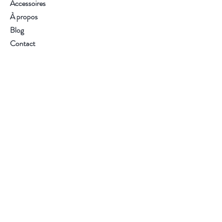
Accessoires
À propos
Blog
Contact
Visitez notre boutique
Service client :
02 54 34 40 07
S'abonner
FAQ
Livraison et retours