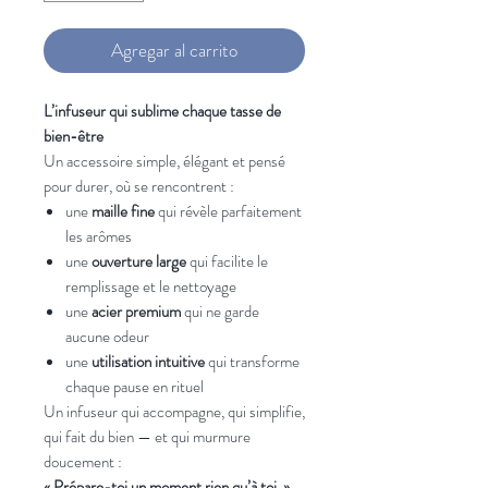
Agregar al carrito
L’infuseur qui sublime chaque tasse de
bien-être
Un accessoire simple, élégant et pensé
pour durer, où se rencontrent :
une
maille fine
qui révèle parfaitement
les arômes
une
ouverture large
qui facilite le
remplissage et le nettoyage
une
acier premium
qui ne garde
aucune odeur
une
utilisation intuitive
qui transforme
chaque pause en rituel
Un infuseur qui accompagne, qui simplifie,
qui fait du bien — et qui murmure
doucement :
« Prépare-toi un moment rien qu’à toi. »