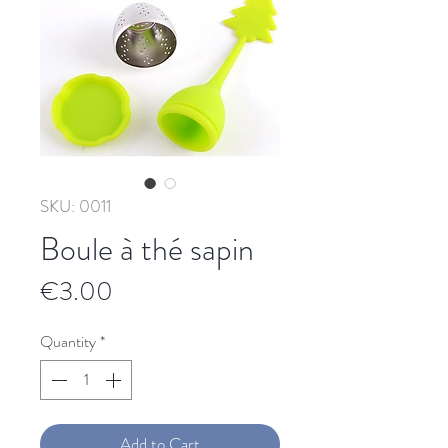
SKU: 0011
Boule à thé sapin
Price
€3.00
Quantity
*
Add to Cart