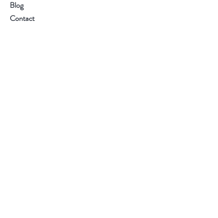
Blog
Contact
Visitez notre boutique
Service client :
02 54 34 40 07
S'abonner
FAQ
Livraison et retours
Politique du magasin
Modes de paiement